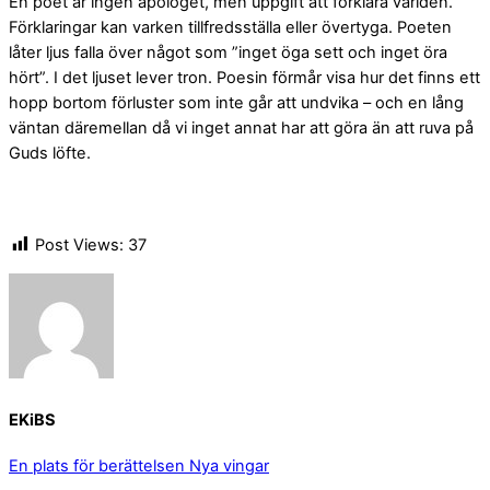
En poet är ingen apologet, men uppgift att förklara världen.
Förklaringar kan varken tillfredsställa eller övertyga. Poeten
låter ljus falla över något som ”inget öga sett och inget öra
hört”. I det ljuset lever tron. Poesin förmår visa hur det finns ett
hopp bortom förluster som inte går att undvika – och en lång
väntan däremellan då vi inget annat har att göra än att ruva på
Guds löfte.
Post Views:
37
EKiBS
En plats för berättelsen
Nya vingar