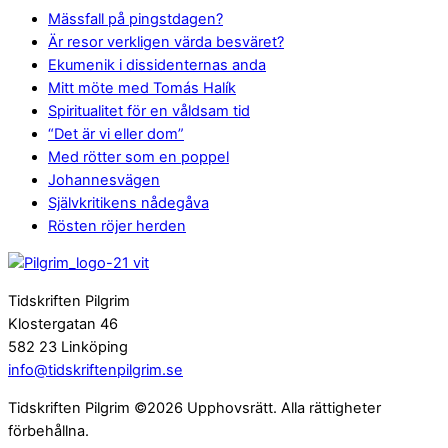
Mässfall på pingstdagen?
Är resor verkligen värda besväret?
Ekumenik i dissidenternas anda
Mitt möte med Tomás Halík
Spiritualitet för en våldsam tid
“Det är vi eller dom”
Med rötter som en poppel
Johannesvägen
Självkritikens nådegåva
Rösten röjer herden
Tidskriften Pilgrim
Klostergatan 46
582 23 Linköping
info@tidskriftenpilgrim.se
Tidskriften Pilgrim ©2026 Upphovsrätt. Alla rättigheter
förbehållna.