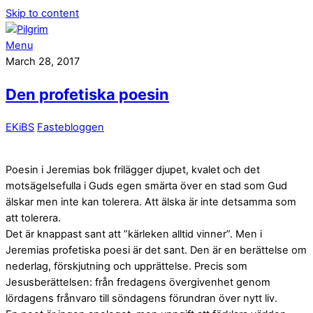
Skip to content
Menu
March 28, 2017
Den profetiska poesin
EKiBS
Fastebloggen
Poesin i Jeremias bok frilägger djupet, kvalet och det
motsägelsefulla i Guds egen smärta över en stad som Gud
älskar men inte kan tolerera. Att älska är inte detsamma som
att tolerera.
Det är knappast sant att ”kärleken alltid vinner”. Men i
Jeremias profetiska poesi är det sant. Den är en berättelse om
nederlag, förskjutning och upprättelse. Precis som
Jesusberättelsen: från fredagens övergivenhet genom
lördagens frånvaro till söndagens förundran över nytt liv.