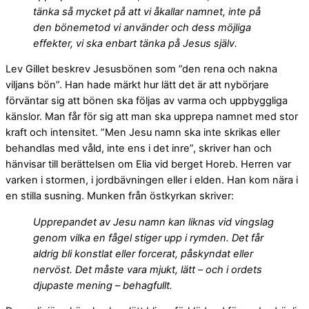
tänka så mycket på att vi åkallar namnet, inte på
den bönemetod vi använder och dess möjliga
effekter, vi ska enbart tänka på Jesus själv.
Lev Gillet beskrev Jesusbönen som ”den rena och nakna
viljans bön”. Han hade märkt hur lätt det är att nybörjare
förväntar sig att bönen ska följas av varma och uppbyggliga
känslor. Man får för sig att man ska upprepa namnet med stor
kraft och intensitet. ”Men Jesu namn ska inte skrikas eller
behandlas med våld, inte ens i det inre”, skriver han och
hänvisar till berättelsen om Elia vid berget Horeb. Herren var
varken i stormen, i jordbävningen eller i elden. Han kom nära i
en stilla susning. Munken från östkyrkan skriver:
Upprepandet av Jesu namn kan liknas vid vingslag
genom vilka en fågel stiger upp i rymden. Det får
aldrig bli konstlat eller forcerat, påskyndat eller
nervöst. Det måste vara mjukt, lätt – och i ordets
djupaste mening – behagfullt.