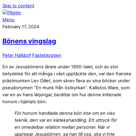
Skip to content
Menu
February 17, 2024
Bönens vingslag
Peter Halldorf
Fastebloggen
En av Jesusbönens lärare under 1900-talet, och av stor
betydelse för att många i väst upptäckte den, var den franske
prästmunken Lev Gillet, som skrev flera av sina böcker under
pseudonymen ”En munk från östkyrkan”. Kallistos Ware, som
var en av hans lärjungar, berättar om hur denne initierade
honom i hjärtats bön:
För honom handlade denna bön inte om en viss
teknik, den var en kärlekshandling. Ett uttryck för
en omedelbar relation mellan personer. När vi
upprepar Jesusbönen, sa han till oss, ska
vi inte