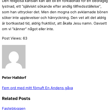
Den religiösa känslan kan lätt bli en förklädnad för en bedräglig
lystnad, ett ”själviskt sökande efter andlig tillfredsställelse”,
som han uttrycker det. Men den mogna och avklarnade bönen
söker inte upplevelser och hänryckning. Den vet att det aldrig
är bortkastad tid, aldrig fruktlöst, att åkalla Jesu namn. Oavsett
om vi ”känner” något eller inte.
Post Views:
63
Peter Halldorf
Fem ord med mitt förnuft
En Andens gåva
Related Posts
Fastebloggen