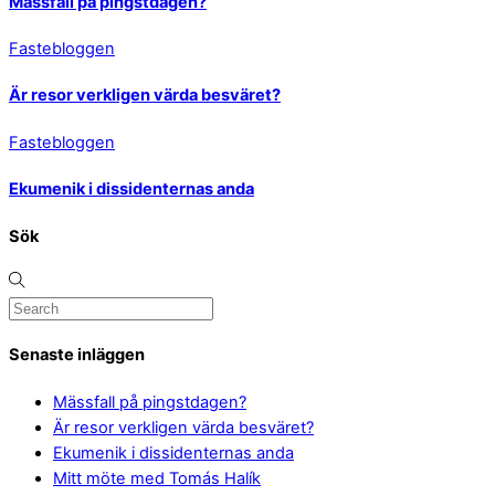
Mässfall på pingstdagen?
Fastebloggen
Är resor verkligen värda besväret?
Fastebloggen
Ekumenik i dissidenternas anda
Sök
Senaste inläggen
Mässfall på pingstdagen?
Är resor verkligen värda besväret?
Ekumenik i dissidenternas anda
Mitt möte med Tomás Halík