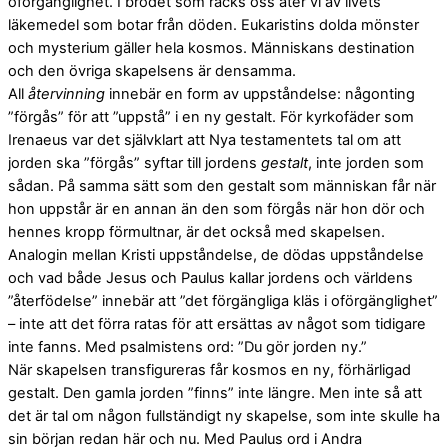
oförgänglighet. I brödet som räcks oss äter vi av livets
läkemedel som botar från döden. Eukaristins dolda mönster
och mysterium gäller hela kosmos. Människans destination
och den övriga skapelsens är densamma.
All
återvinning
innebär en form av uppståndelse: någonting
”förgås” för att ”uppstå” i en ny gestalt. För kyrkofäder som
Irenaeus var det självklart att Nya testamentets tal om att
jorden ska ”förgås” syftar till jordens
gestalt
, inte jorden som
sådan. På samma sätt som den gestalt som människan får när
hon uppstår är en annan än den som förgås när hon dör och
hennes kropp förmultnar, är det också med skapelsen.
Analogin mellan Kristi uppståndelse, de dödas uppståndelse
och vad både Jesus och Paulus kallar jordens och världens
”återfödelse” innebär att ”det förgängliga kläs i oförgänglighet”
– inte att det förra ratas för att ersättas av något som tidigare
inte fanns. Med psalmistens ord: ”Du gör jorden ny.”
När skapelsen transfigureras får kosmos en ny, förhärligad
gestalt. Den gamla jorden ”finns” inte längre. Men inte så att
det är tal om någon fullständigt ny skapelse, som inte skulle ha
sin början redan här och nu. Med Paulus ord i Andra