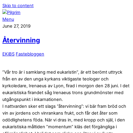
Skip to content
Menu
June 27, 2019
Återvinning
EKiBS
Fastebloggen
”Vår tro är i samklang med eukaristin”, är ett berömt uttryck
från en av den unga kyrkans viktigaste teologer och
kyrkoledare, Irenaeus av Lyon, firad i morgon den 28 juni. I det
eukaristiska firandet såg Irenaeus trons grundmönster med
utgångspunkt i inkarnationen.
I nattvarden sker ett slags ”återvinning”: vi bär fram bröd och
vin av jordens och vinrankans frukt, och får det åter som
odödlighetens föda. När vi dras in, med kropp och själ, i den
eukaristiska måltiden ”momentum” kläs det förgängliga i