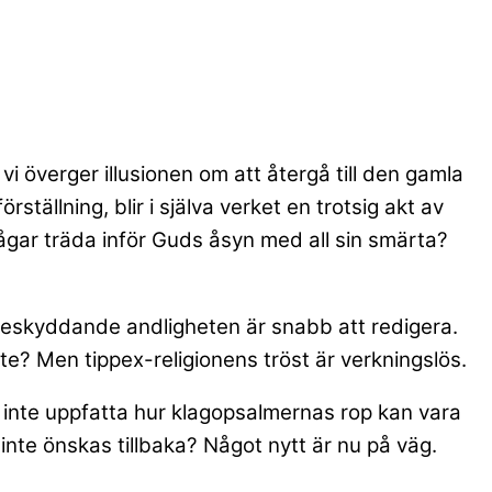
i överger illusionen om att återgå till den gamla
ställning, blir i själva verket en trotsig akt av
vågar träda inför Guds åsyn med all sin smärta?
rbeskyddande andligheten är snabb att redigera.
te? Men tippex-religionens tröst är verkningslös.
tt inte uppfatta hur klagopsalmernas rop kan vara
e inte önskas tillbaka? Något nytt är nu på väg.