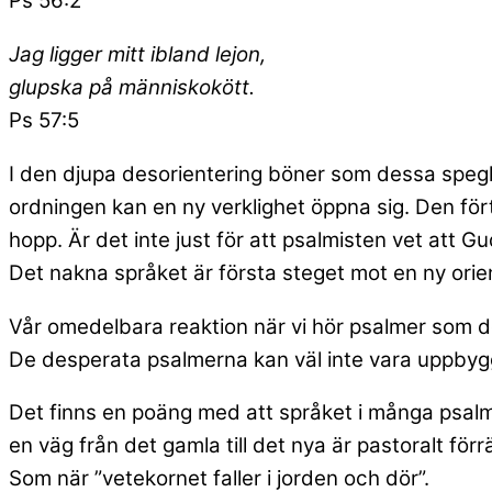
Ps 56:2
Jag ligger mitt ibland lejon,
glupska på människokött.
Ps 57:5
I den djupa desorientering böner som dessa speglar
ordningen kan en ny verklighet öppna sig. Den förtviv
hopp. Är det inte just för att psalmisten vet att
Det nakna språket är första steget mot en ny orie
Vår omedelbara reaktion när vi hör psalmer som d
De desperata psalmerna kan väl inte vara uppbyggl
Det finns en poäng med att språket i många psalmer
en väg från det gamla till det nya är pastoralt förr
Som när ”vetekornet faller i jorden och dör”.