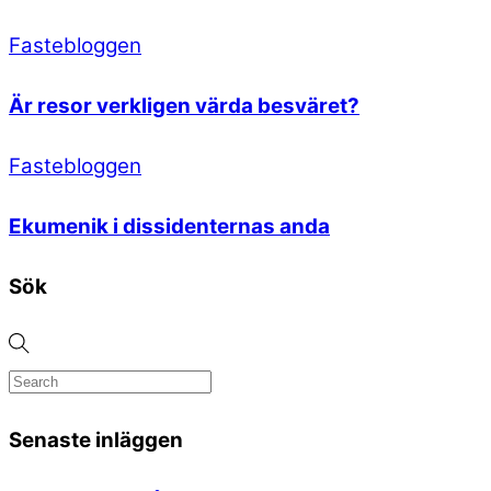
Fastebloggen
Är resor verkligen värda besväret?
Fastebloggen
Ekumenik i dissidenternas anda
Sök
Senaste inläggen