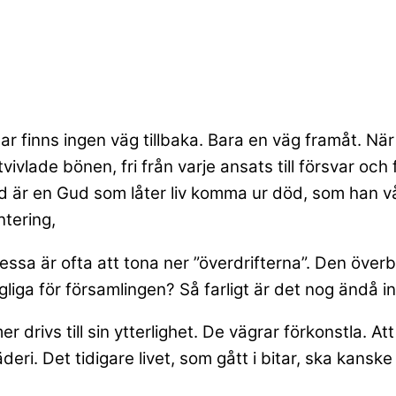
 finns ingen väg tillbaka. Bara en väg framåt. När v
lade bönen, fri från varje ansats till försvar och för
 Gud är en Gud som låter liv komma ur död, som han 
ntering,
essa är ofta att tona ner ”överdrifterna”. Den öve
iga för församlingen? Så farligt är det nog ändå in
 drivs till sin ytterlighet. De vägrar förkonstla. A
äderi. Det tidigare livet, som gått i bitar, ska kansk