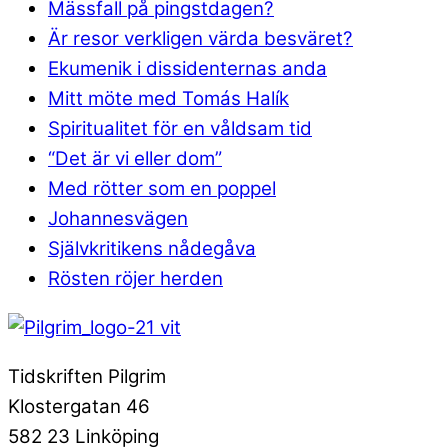
Mässfall på pingstdagen?
Är resor verkligen värda besväret?
Ekumenik i dissidenternas anda
Mitt möte med Tomás Halík
Spiritualitet för en våldsam tid
“Det är vi eller dom”
Med rötter som en poppel
Johannesvägen
Självkritikens nådegåva
Rösten röjer herden
Tidskriften Pilgrim
Klostergatan 46
582 23 Linköping