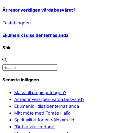
Är resor verkligen värda besväret?
Fastebloggen
Ekumenik i dissidenternas anda
Sök
Senaste inläggen
Mässfall på pingstdagen?
Är resor verkligen värda besväret?
Ekumenik i dissidenternas anda
Mitt möte med Tomás Halík
Spiritualitet för en våldsam tid
“Det är vi eller dom”