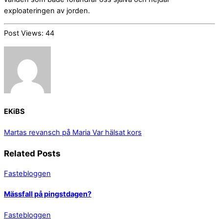
exploateringen av jorden.
Post Views:
44
EKiBS
Martas revansch på Maria
Var hälsat kors
Related Posts
Fastebloggen
Mässfall på pingstdagen?
Fastebloggen