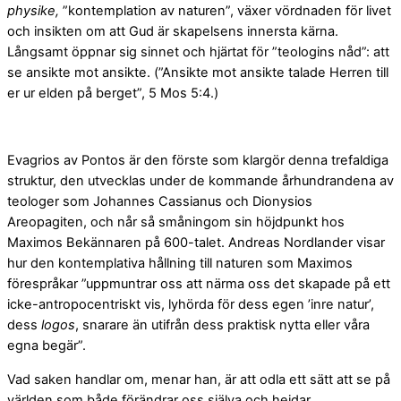
physike,
”kontemplation av naturen”, växer vördnaden för livet
och insikten om att Gud är skapelsens innersta kärna.
Långsamt öppnar sig sinnet och hjärtat för ”teologins nåd”: att
se ansikte mot ansikte. (”Ansikte mot ansikte talade Herren till
er ur elden på berget”, 5 Mos 5:4.)
Evagrios av Pontos är den förste som klargör denna trefaldiga
struktur, den utvecklas under de kommande århundrandena av
teologer som Johannes Cassianus och Dionysios
Areopagiten, och når så småningom sin höjdpunkt hos
Maximos Bekännaren på 600-talet. Andreas Nordlander visar
hur den kontemplativa hållning till naturen som Maximos
förespråkar ”uppmuntrar oss att närma oss det skapade på ett
icke-antropocentriskt vis, lyhörda för dess egen ’inre natur’,
dess
logos
, snarare än utifrån dess praktisk nytta eller våra
egna begär”.
Vad saken handlar om, menar han, är att odla ett sätt att se på
världen som både förändrar oss själva och hejdar