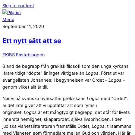
Skip to content
Menu
September 11, 2020
Ett nytt sätt att se
EKiBS
Fastebloggen
Bland de begrepp från grekisk filosofi som den unga kyrkans
lärare tidigt “döpte” är inget viktigare än
Logos
. Först ut var
evangelisten Johannes: I begynnelsen var Ordet –
Logos
–
genom vilket allt är till.
När vi på svenska översätter grekiskans
Logos
med ”Ordet”,
är det inte givet att vi uppfattar allt som ryms i
originalet.
Logos
är ett mångtydigt begrepp, det står för livets
innersta hemlighet, skaparordet, själva livsprincipen. I den
judiska vishetslitteraturen framställs Ordet,
Logos
, tillsammans
med Visheten som förmedlare mellan Gud och världen. Här är