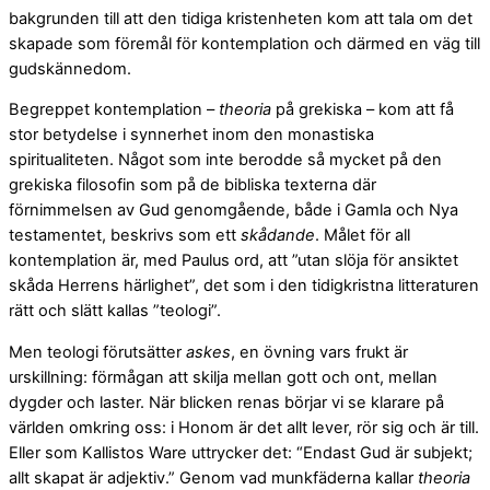
bakgrunden till att den tidiga kristenheten kom att tala om det
skapade som föremål för kontemplation och därmed en väg till
gudskännedom.
Begreppet kontemplation –
theoria
på grekiska – kom att få
stor betydelse i synnerhet inom den monastiska
spiritualiteten. Något som inte berodde så mycket på den
grekiska filosofin som på de bibliska texterna där
förnimmelsen av Gud genomgående, både i Gamla och Nya
testamentet, beskrivs som ett
skådande
. Målet för all
kontemplation är, med Paulus ord, att ”utan slöja för ansiktet
skåda Herrens härlighet”, det som i den tidigkristna litteraturen
rätt och slätt kallas ”teologi”.
Men teologi förutsätter
askes
, en övning vars frukt är
urskillning: förmågan att skilja mellan gott och ont, mellan
dygder och laster. När blicken renas börjar vi se klarare på
världen omkring oss: i Honom är det allt lever, rör sig och är till.
Eller som Kallistos Ware uttrycker det: “Endast Gud är subjekt;
allt skapat är adjektiv.” Genom vad munkfäderna kallar
theoria